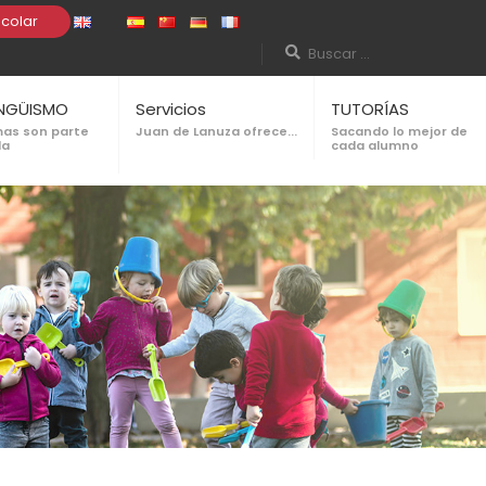
colar
INGÜISMO
Servicios
TUTORÍAS
mas son parte
Juan de Lanuza ofrece...
Sacando lo mejor de
da
cada alumno