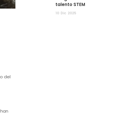
talento STEM
10
Dic
2025
o del
 han