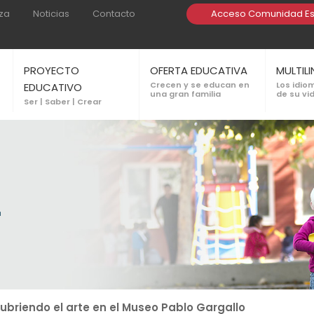
za
Noticias
Contacto
Acceso Comunidad Es
PROYECTO
OFERTA EDUCATIVA
MULTIL
Crecen y se educan en
Los idio
EDUCATIVO
una gran familia
de su vi
Ser | Saber | Crear
L
ubriendo el arte en el Museo Pablo Gargallo