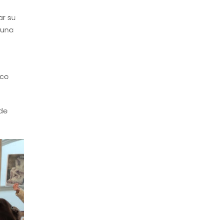
ar su
 una
ico
 de