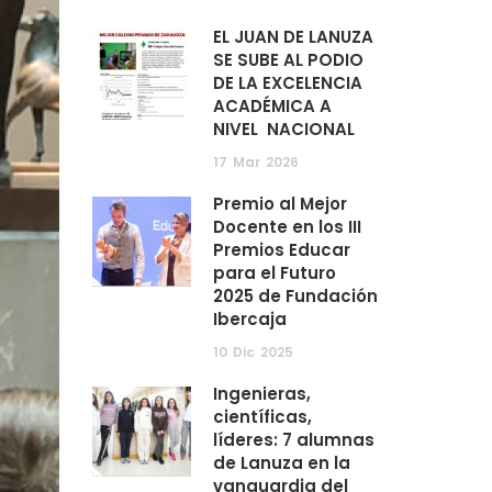
EL JUAN DE LANUZA
SE SUBE AL PODIO
DE LA EXCELENCIA
ACADÉMICA A
NIVEL NACIONAL
17
Mar
2026
Premio al Mejor
Docente en los III
Premios Educar
para el Futuro
2025 de Fundación
Ibercaja
10
Dic
2025
Ingenieras,
científicas,
líderes: 7 alumnas
de Lanuza en la
vanguardia del