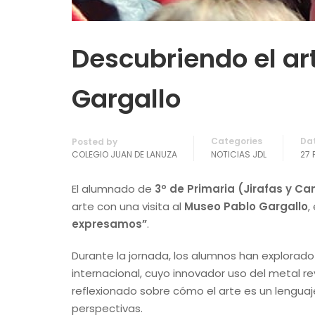
Descubriendo el ar
Gargallo
Categories
Da
Posted by
COLEGIO JUAN DE LANUZA
NOTICIAS JDL
27 
El alumnado de
3º de Primaria (Jirafas y C
arte con una visita al
Museo Pablo Gargallo
,
expresamos”
.
Durante la jornada, los alumnos han explorado
internacional, cuyo innovador uso del metal r
reflexionado sobre cómo el arte es un lengua
perspectivas.